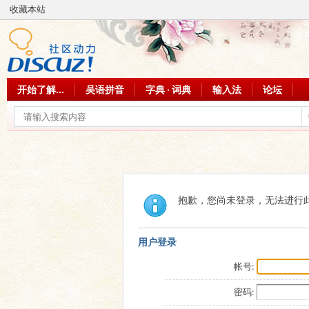
收藏本站
开始了解...
吴语拼音
字典 · 词典
输入法
论坛
抱歉，您尚未登录，无法进行
用户登录
帐号:
密码: