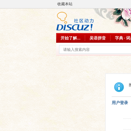
收藏本站
开始了解...
吴语拼音
字典 · 
用户登录