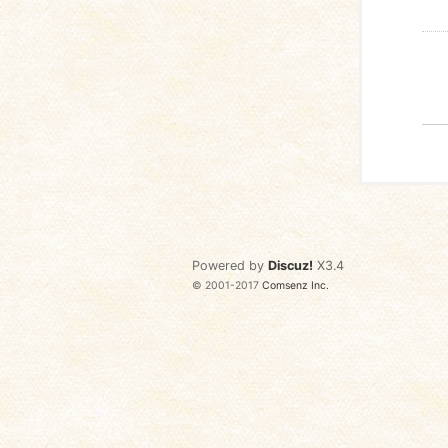
Powered by
Discuz!
X3.4
© 2001-2017
Comsenz Inc.