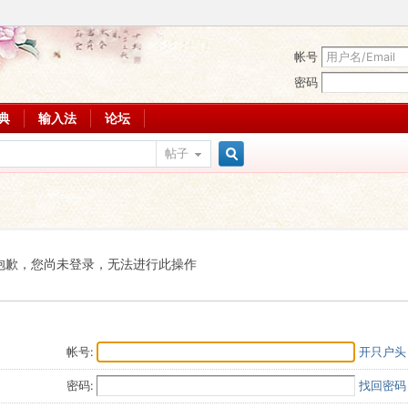
帐号
密码
词典
输入法
论坛
帖子
搜
索
抱歉，您尚未登录，无法进行此操作
帐号:
开只户头
密码:
找回密码