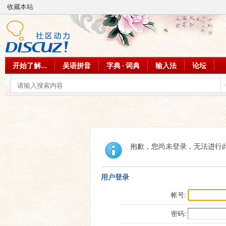
收藏本站
开始了解...
吴语拼音
字典 · 词典
输入法
论坛
抱歉，您尚未登录，无法进行
用户登录
帐号:
密码: