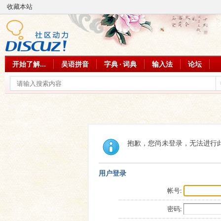
收藏本站
开始了解...
吴语拼音
字典 · 词典
输入法
论坛
抱歉，您尚未登录，无法进行
用户登录
帐号:
密码: