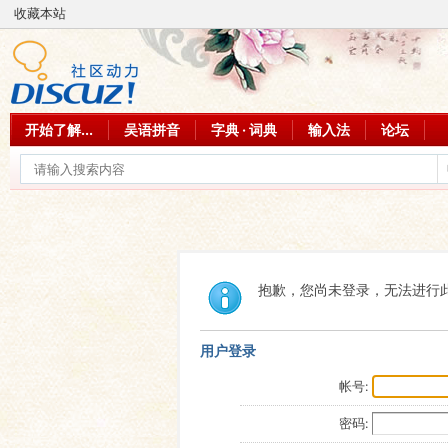
收藏本站
开始了解...
吴语拼音
字典 · 词典
输入法
论坛
抱歉，您尚未登录，无法进行
用户登录
帐号:
密码: