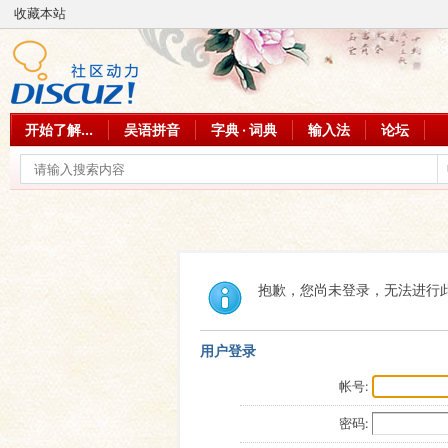
收藏本站
开始了解...
吴语拼音
字典 · 词典
输入法
论坛
抱歉，您尚未登录，无法进行
用户登录
帐号:
密码: