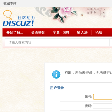
收藏本站
开始了解...
吴语拼音
字典 · 词典
输入法
论坛
抱歉，您尚未登录，无法进行
用户登录
帐号:
密码: