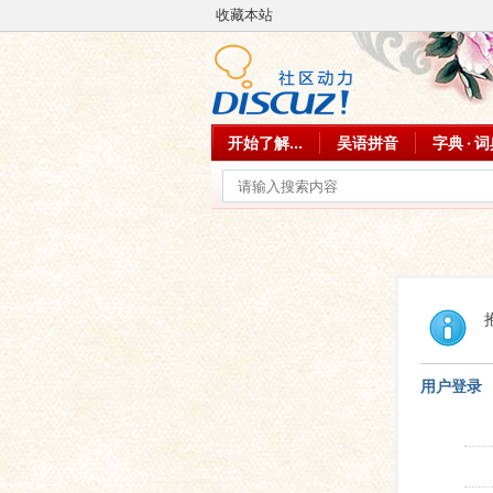
收藏本站
开始了解...
吴语拼音
字典 · 
用户登录