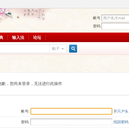
帐号
密码
词典
输入法
论坛
帖子
搜
索
抱歉，您尚未登录，无法进行此操作
帐号:
开只户头
密码:
找回密码