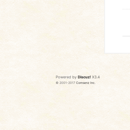
Powered by
Discuz!
X3.4
© 2001-2017
Comsenz Inc.