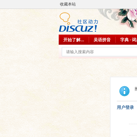
收藏本站
开始了解...
吴语拼音
字典 · 
用户登录