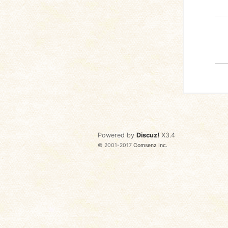
Powered by
Discuz!
X3.4
© 2001-2017
Comsenz Inc.