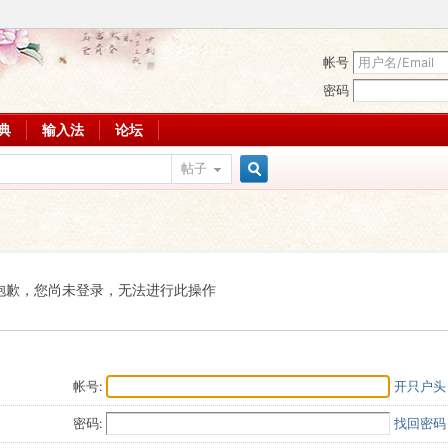
帐号
密码
词典
输入法
论坛
帖子
搜
索
抱歉，您尚未登录，无法进行此操作
帐号:
开只户头
密码:
找回密码