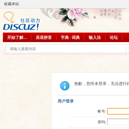
收藏本站
开始了解...
吴语拼音
字典 · 词典
输入法
论坛
抱歉，您尚未登录，无法进行
用户登录
帐号:
密码: