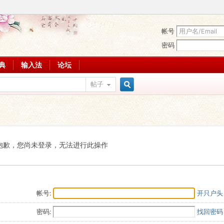
帐号
密码
词典
输入法
论坛
帖子
搜
索
抱歉，您尚未登录，无法进行此操作
帐号:
开只户头
密码:
找回密码