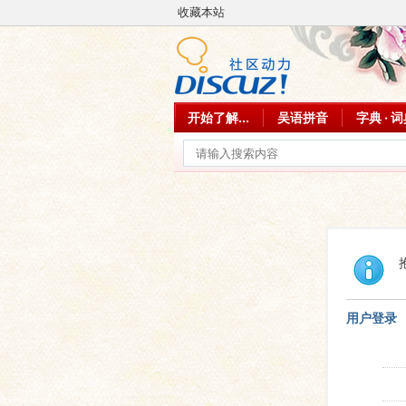
收藏本站
开始了解...
吴语拼音
字典 · 
用户登录