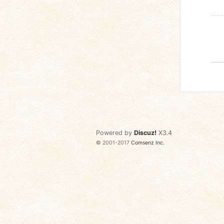
Powered by
Discuz!
X3.4
© 2001-2017
Comsenz Inc.