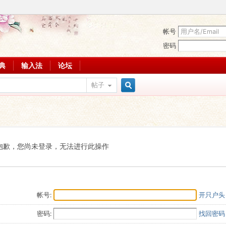
帐号
密码
词典
输入法
论坛
帖子
搜
索
抱歉，您尚未登录，无法进行此操作
帐号:
开只户头
密码:
找回密码