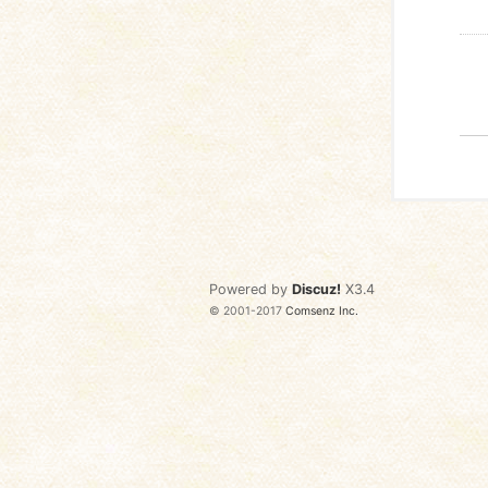
Powered by
Discuz!
X3.4
© 2001-2017
Comsenz Inc.