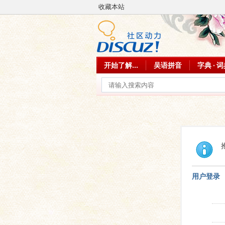
收藏本站
开始了解...
吴语拼音
字典 · 
用户登录