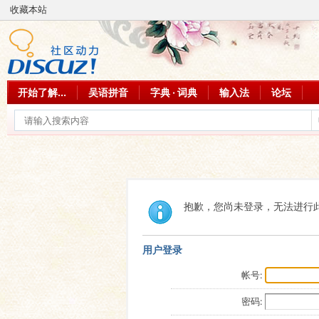
收藏本站
开始了解...
吴语拼音
字典 · 词典
输入法
论坛
抱歉，您尚未登录，无法进行
用户登录
帐号:
密码: