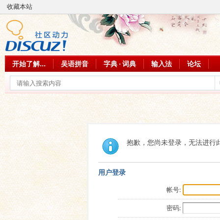
收藏本站
开始了解...
吴语拼音
字典 · 词典
输入法
论坛
抱歉，您尚未登录，无法进行
用户登录
帐号:
密码: