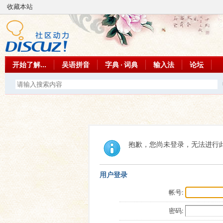
收藏本站
开始了解...
吴语拼音
字典 · 词典
输入法
论坛
抱歉，您尚未登录，无法进行
用户登录
帐号:
密码: