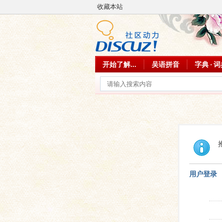
收藏本站
开始了解...
吴语拼音
字典 · 
用户登录