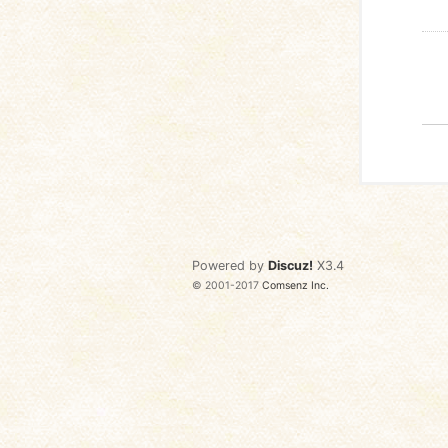
Powered by
Discuz!
X3.4
© 2001-2017
Comsenz Inc.