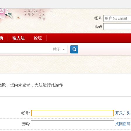
帐号
密码
词典
输入法
论坛
帖子
搜
索
抱歉，您尚未登录，无法进行此操作
帐号:
开只户头
密码:
找回密码