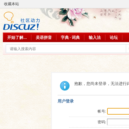
收藏本站
开始了解...
吴语拼音
字典 · 词典
输入法
论坛
抱歉，您尚未登录，无法进行
用户登录
帐号:
密码: