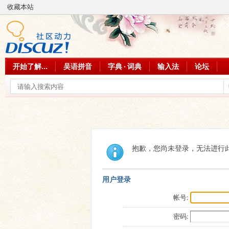
收藏本站
开始了解...
吴语拼音
字典 · 词典
输入法
论坛
抱歉，您尚未登录，无法进行
用户登录
帐号:
密码: