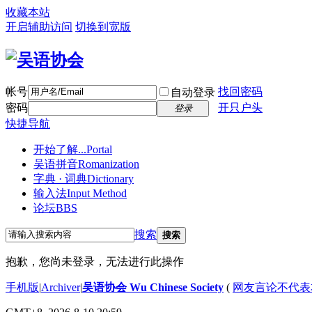
收藏本站
开启辅助访问
切换到宽版
帐号
找回密码
自动登录
密码
开只户头
登录
快捷导航
开始了解...
Portal
吴语拼音
Romanization
字典 · 词典
Dictionary
输入法
Input Method
论坛
BBS
搜索
搜索
抱歉，您尚未登录，无法进行此操作
手机版
|
Archiver
|
吴语协会 Wu Chinese Society
(
网友言论不代表