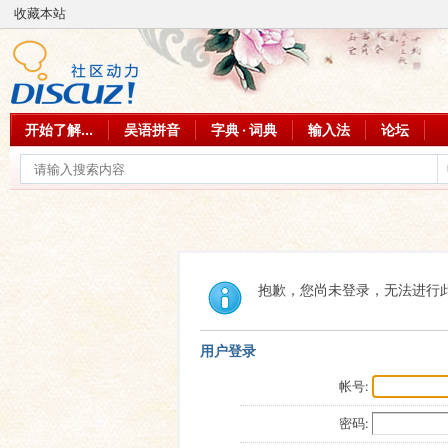
收藏本站
开始了解...
吴语拼音
字典 · 词典
输入法
论坛
抱歉，您尚未登录，无法进行
用户登录
帐号:
密码: