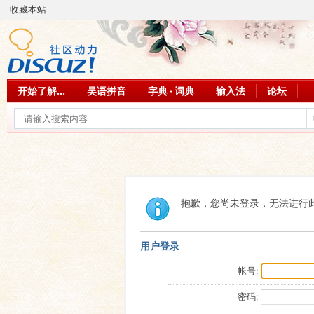
收藏本站
开始了解...
吴语拼音
字典 · 词典
输入法
论坛
抱歉，您尚未登录，无法进行
用户登录
帐号:
密码: