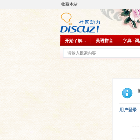
收藏本站
开始了解...
吴语拼音
字典 · 
用户登录