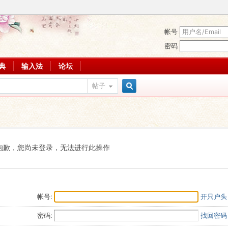
帐号
密码
词典
输入法
论坛
帖子
搜
索
抱歉，您尚未登录，无法进行此操作
帐号:
开只户头
密码:
找回密码