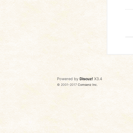
Powered by
Discuz!
X3.4
© 2001-2017
Comsenz Inc.