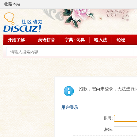
收藏本站
开始了解...
吴语拼音
字典 · 词典
输入法
论坛
抱歉，您尚未登录，无法进行
用户登录
帐号:
密码: