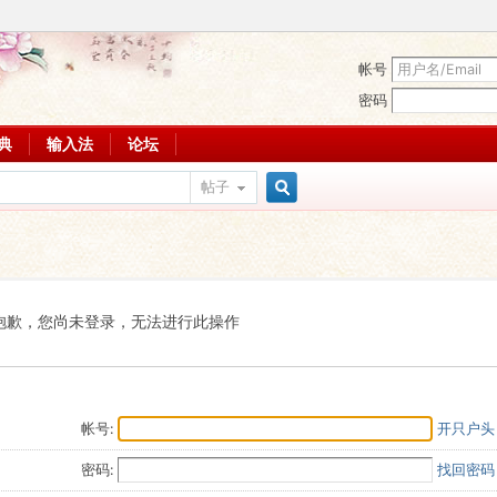
帐号
密码
词典
输入法
论坛
帖子
搜
索
抱歉，您尚未登录，无法进行此操作
帐号:
开只户头
密码:
找回密码