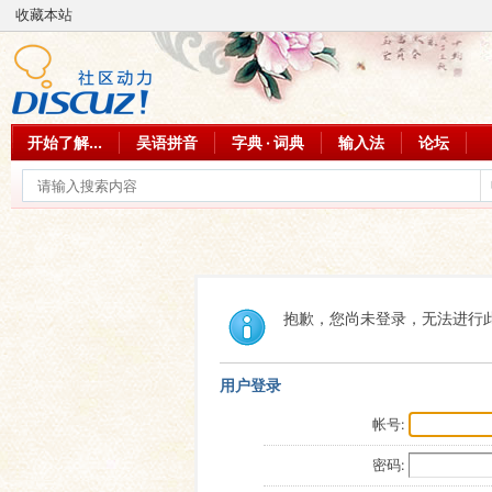
收藏本站
开始了解...
吴语拼音
字典 · 词典
输入法
论坛
抱歉，您尚未登录，无法进行
用户登录
帐号:
密码: