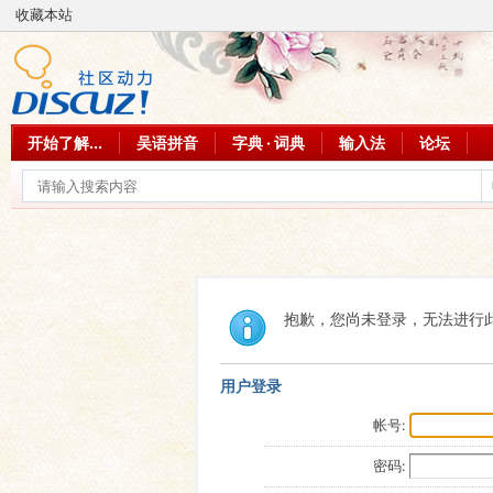
收藏本站
开始了解...
吴语拼音
字典 · 词典
输入法
论坛
抱歉，您尚未登录，无法进行
用户登录
帐号:
密码: