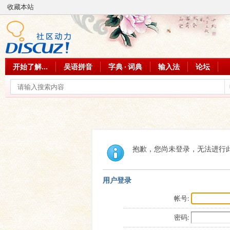
收藏本站
开始了解...
吴语拼音
字典 · 词典
输入法
论坛
抱歉，您尚未登录，无法进行
用户登录
帐号:
密码: