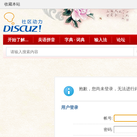
收藏本站
开始了解...
吴语拼音
字典 · 词典
输入法
论坛
抱歉，您尚未登录，无法进行
用户登录
帐号:
密码: