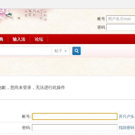
帐号
密码
词典
输入法
论坛
帖子
搜
索
抱歉，您尚未登录，无法进行此操作
帐号:
开只户头
密码:
找回密码