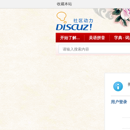
收藏本站
开始了解...
吴语拼音
字典 · 
用户登录