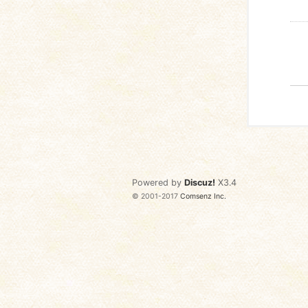
Powered by
Discuz!
X3.4
© 2001-2017
Comsenz Inc.