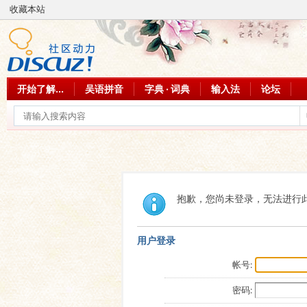
收藏本站
开始了解...
吴语拼音
字典 · 词典
输入法
论坛
抱歉，您尚未登录，无法进行
用户登录
帐号:
密码: