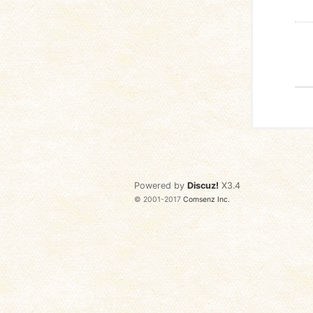
Powered by
Discuz!
X3.4
© 2001-2017
Comsenz Inc.