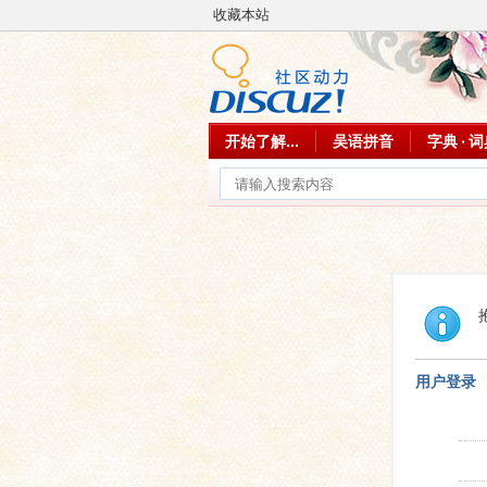
收藏本站
开始了解...
吴语拼音
字典 · 
用户登录