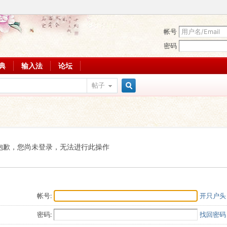
帐号
密码
词典
输入法
论坛
帖子
搜
索
抱歉，您尚未登录，无法进行此操作
帐号:
开只户头
密码:
找回密码