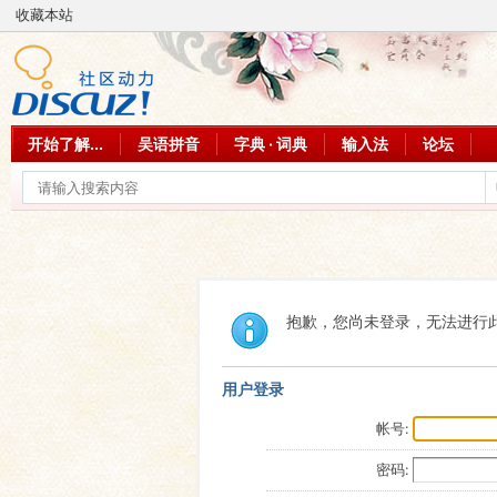
收藏本站
开始了解...
吴语拼音
字典 · 词典
输入法
论坛
抱歉，您尚未登录，无法进行
用户登录
帐号:
密码: