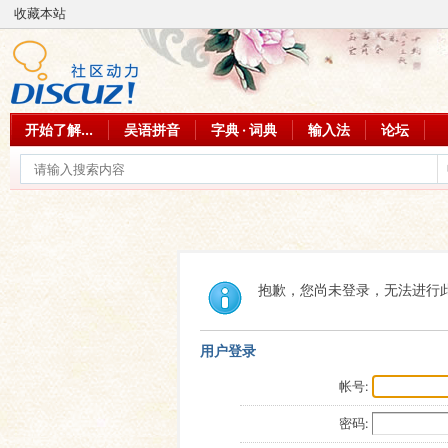
收藏本站
开始了解...
吴语拼音
字典 · 词典
输入法
论坛
抱歉，您尚未登录，无法进行
用户登录
帐号:
密码: