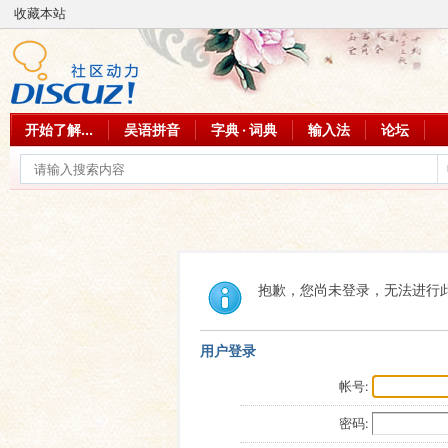
收藏本站
开始了解...
吴语拼音
字典 · 词典
输入法
论坛
抱歉，您尚未登录，无法进行
用户登录
帐号:
密码: