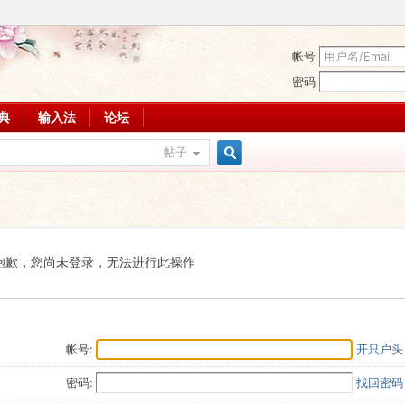
帐号
密码
词典
输入法
论坛
帖子
搜
索
抱歉，您尚未登录，无法进行此操作
帐号:
开只户头
密码:
找回密码