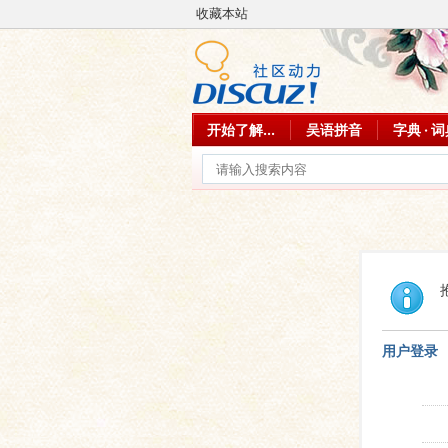
收藏本站
开始了解...
吴语拼音
字典 · 
用户登录