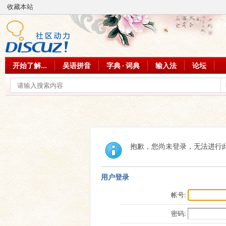
收藏本站
开始了解...
吴语拼音
字典 · 词典
输入法
论坛
抱歉，您尚未登录，无法进行
用户登录
帐号:
密码: