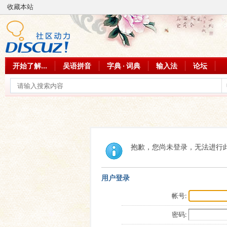
收藏本站
开始了解...
吴语拼音
字典 · 词典
输入法
论坛
抱歉，您尚未登录，无法进行
用户登录
帐号:
密码: