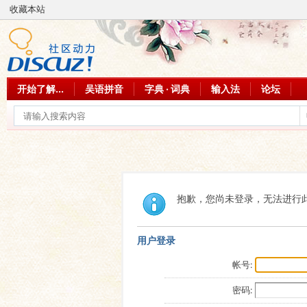
收藏本站
开始了解...
吴语拼音
字典 · 词典
输入法
论坛
抱歉，您尚未登录，无法进行
用户登录
帐号:
密码: