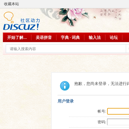
收藏本站
开始了解...
吴语拼音
字典 · 词典
输入法
论坛
抱歉，您尚未登录，无法进行
用户登录
帐号:
密码: