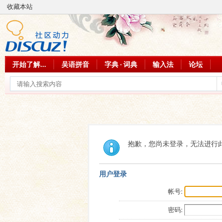
收藏本站
开始了解...
吴语拼音
字典 · 词典
输入法
论坛
抱歉，您尚未登录，无法进行
用户登录
帐号:
密码: