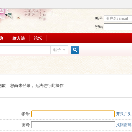
帐号
密码
词典
输入法
论坛
帖子
搜
索
抱歉，您尚未登录，无法进行此操作
帐号:
开只户头
密码:
找回密码