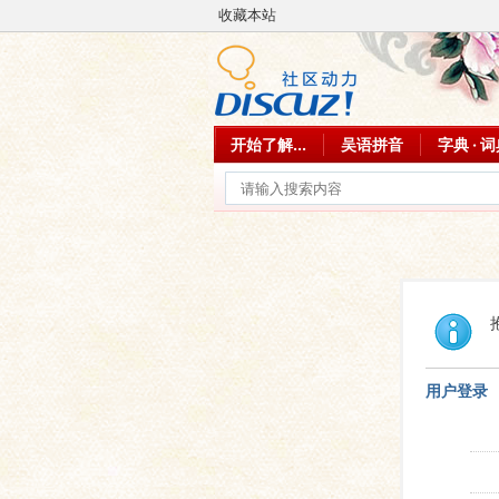
收藏本站
开始了解...
吴语拼音
字典 · 
用户登录