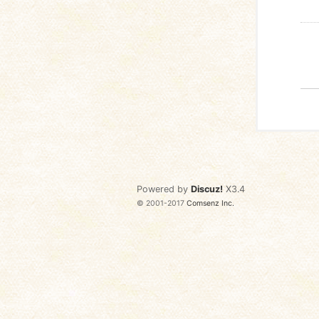
Powered by
Discuz!
X3.4
© 2001-2017
Comsenz Inc.