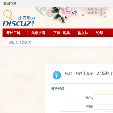
收藏本站
开始了解...
吴语拼音
字典 · 词典
输入法
论坛
抱歉，您尚未登录，无法进行
用户登录
帐号:
密码: