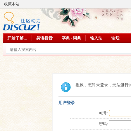
收藏本站
开始了解...
吴语拼音
字典 · 词典
输入法
论坛
抱歉，您尚未登录，无法进行
用户登录
帐号:
密码: