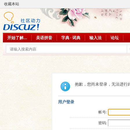
收藏本站
开始了解...
吴语拼音
字典 · 词典
输入法
论坛
抱歉，您尚未登录，无法进行
用户登录
帐号:
密码: