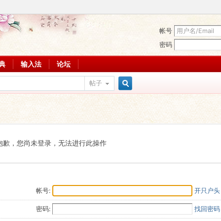
帐号
密码
词典
输入法
论坛
帖子
搜
索
抱歉，您尚未登录，无法进行此操作
帐号:
开只户头
密码:
找回密码