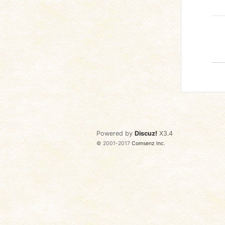
Powered by
Discuz!
X3.4
© 2001-2017
Comsenz Inc.