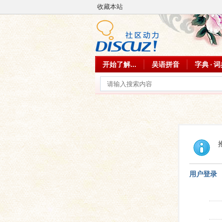
收藏本站
开始了解...
吴语拼音
字典 · 
用户登录