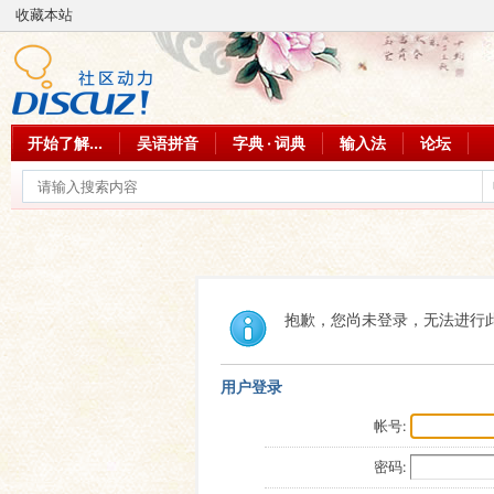
收藏本站
开始了解...
吴语拼音
字典 · 词典
输入法
论坛
抱歉，您尚未登录，无法进行
用户登录
帐号:
密码: