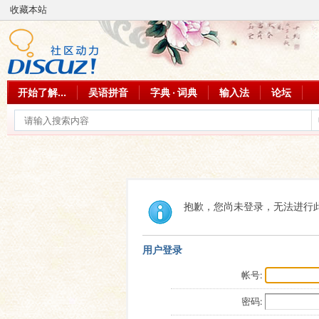
收藏本站
开始了解...
吴语拼音
字典 · 词典
输入法
论坛
抱歉，您尚未登录，无法进行
用户登录
帐号:
密码: