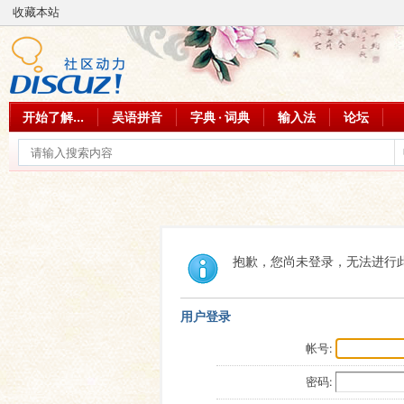
收藏本站
开始了解...
吴语拼音
字典 · 词典
输入法
论坛
抱歉，您尚未登录，无法进行
用户登录
帐号:
密码: