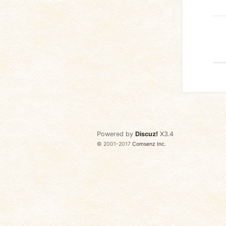
Powered by
Discuz!
X3.4
© 2001-2017
Comsenz Inc.