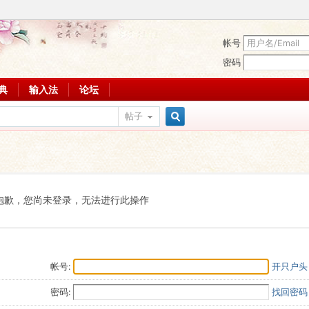
帐号
密码
词典
输入法
论坛
帖子
搜
索
抱歉，您尚未登录，无法进行此操作
帐号:
开只户头
密码:
找回密码