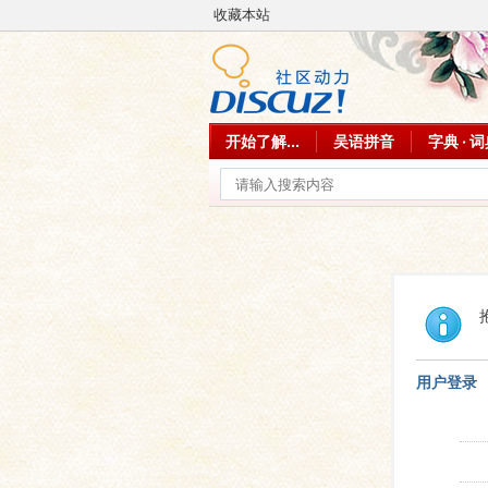
收藏本站
开始了解...
吴语拼音
字典 · 
用户登录