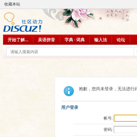
收藏本站
开始了解...
吴语拼音
字典 · 词典
输入法
论坛
抱歉，您尚未登录，无法进行
用户登录
帐号:
密码: